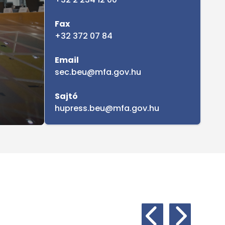
Fax
+32 372 07 84
Email
sec.beu@mfa.gov.hu
Sajtó
hupress.beu@mfa.gov.hu