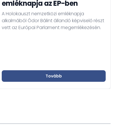
emléknapja az EP-ben
cs
A Holokauszt nemzetközi emléknapja
Faü
alkalmából Ódor Bálint állandó képviselő részt
csa
vett az Európai Parlament megemlékezésén.
PSC
Tovább