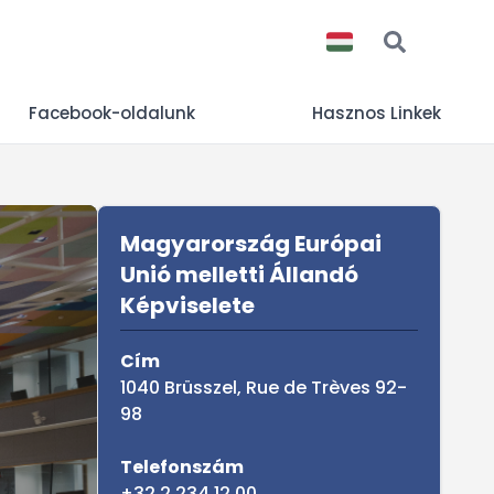
Facebook-oldalunk
Hasznos Linkek
Sidebar
Magyarország Európai
Unió melletti Állandó
Képviselete
Cím
1040 Brüsszel, Rue de Trèves 92-
98
Telefonszám
+32 2 234 12 00