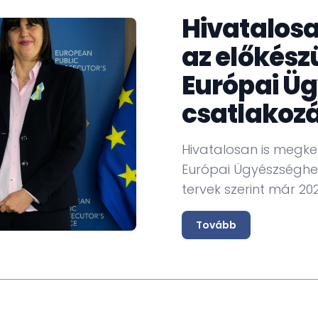
Hivatalos
az előkés
Európai Üg
csatlakoz
Hivatalosan is megk
Európai Ügyészséghe
tervek szerint már 20
Tovább