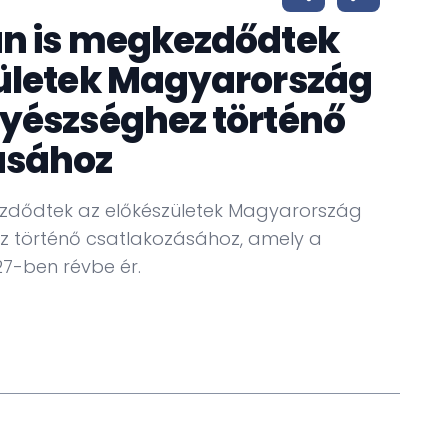
an is megkezdődtek
zületek Magyarország
yészséghez történő
ásához
ezdődtek az előkészületek Magyarország
z történő csatlakozásához, amely a
27-ben révbe ér.