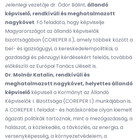
Jelenlegi vezetője
dr. Ódor Bálint,
állandó
képviselő, rendkívüli és meghatalmazott
nagykövet
. Fő feladata, hogy képviselje
Magyarországot az állandó képviselők
bizottságában (COREPER II.), amely többek között a
bel- és igazságügyi, a kereskedelempolitikai, a
gazdasági és pénzügyi kérdésekért felelős, továbbá
előkészíti az Európai Tanács üléseit is.
Dr. Molnár Katalin, rendkívüli és
meghatalmazott nagykövet, helyettes állandó
képviselő
képviseli a Kormányt az Állandó
Képviselők I. Bizottsága (COREPER I.) munkájában is.
A COREPER I. feladat- és hatáskörébe olyan kiemelt
ágazati politikák tartoznak, mint a mezőgazdaság, a
halászat, a közlekedés, a távközlés, az energia, a
versenyképesség, a környezetvédelem, a