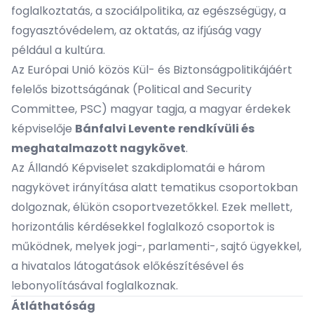
foglalkoztatás, a szociálpolitika, az egészségügy, a
fogyasztóvédelem, az oktatás, az ifjúság vagy
például a kultúra.
Az Európai Unió közös Kül- és Biztonságpolitikájáért
felelős bizottságának (Political and Security
Committee, PSC) magyar tagja, a magyar érdekek
képviselője
Bánfalvi Levente
rendkívüli és
meghatalmazott nagykövet
.
Az Állandó Képviselet szakdiplomatái e három
nagykövet irányítása alatt tematikus csoportokban
dolgoznak, élükön csoportvezetőkkel. Ezek mellett,
horizontális kérdésekkel foglalkozó csoportok is
működnek, melyek jogi-, parlamenti-, sajtó ügyekkel,
a hivatalos látogatások előkészítésével és
lebonyolításával foglalkoznak.
Átláthatóság