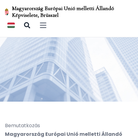
Magyarország Európai Unió melletti Állandó
Képviselete, Brüsszel
Open main menu
Bemutatkozás
Magyarország Európai Unió melletti Állandó