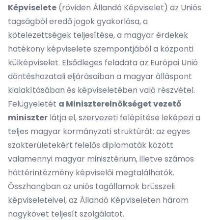
Képviselete
(röviden Állandó Képviselet) az Uniós
tagságból eredő jogok gyakorlása, a
kötelezettségek teljesítése, a magyar érdekek
hatékony képviselete szempontjából a központi
külképviselet. Elsődleges feladata az Európai Unió
döntéshozatali eljárásaiban a magyar álláspont
kialakításában és képviseletében való részvétel.
Felügyeletét
a Miniszterelnökséget vezető
miniszter
látja el, szervezeti felépítése leképezi a
teljes magyar kormányzati struktúrát: az egyes
szakterületekért felelős diplomaták között
valamennyi magyar minisztérium, illetve számos
háttérintézmény képviselői megtalálhatók.
Összhangban az uniós tagállamok brüsszeli
képviseleteivel, az Állandó Képviseleten három
nagykövet teljesít szolgálatot.