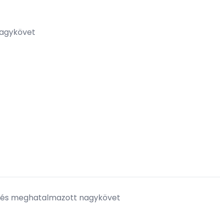
nagykövet
üli és meghatalmazott nagykövet