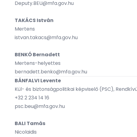
Deputy.BEU@mfa.gov.hu
TAKÁCS István
Mertens
istvan.takacs@mfa.gov.hu
BENKÓ Bernadett
Mertens-helyettes
bernadett.benko@mfa.gov.hu
BÁNFALVI Levente
Kül- és biztonságpolitikai képviselő (PSC), Rendk
+32 2 234 14 16
psc.beu@mfa.gov.hu
BALI Tamás
Nicolaidis