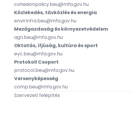
cohesionpolicy.beu@mfa.gov.hu
Közlekedés, távközlés és energia
envirInfra.beu@mfa.gov.hu
Mezőgazdaság és környezetvédelem
agri.beu@mfa.gov.hu
Oktatás, ifjúság, kultúra és sport
eyc.beu@mfa.gov.hu
Protokoll Csoport
protocol.beu@mfa.gov.hu
Versenyképesség
comp.beu@mfa.gov.hu
Szervezeti felépítés