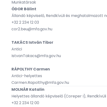
Munkatársak
ÓDOR Bálint
Állandó képviselő, Rendkívüli és meghatalmazott 
+32 2 234 12 03
cor2.beu@mfa.gov.hu
TAKÁCS István Tibor
Antici
IstvanTakacs@mfa.gov.hu
RÁPOLTHY Carmen
Antici-helyettes
Carmen.Rapolthy@mfa.gov.hu
MOLNÁR Katalin
Helyettes állandó képviselő (Coreper I), Rendkív
+32 2 234 12 00