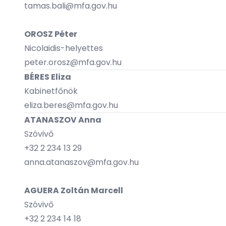
tamas.bali@mfa.gov.hu
OROSZ Péter
Nicolaidis-helyettes
peter.orosz@mfa.gov.hu
BÉRES Eliza
Kabinetfőnök
eliza.beres@mfa.gov.hu
ATANASZOV Anna
Szóvivő
+32 2 234 13 29
anna.atanaszov@mfa.gov.hu
AGUERA Zoltán Marcell
Szóvivő
+32 2 234 14 18