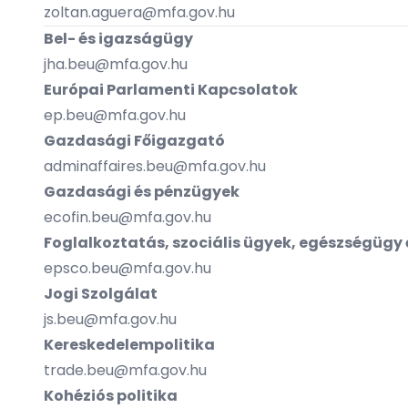
zoltan.aguera@mfa.gov.hu
Bel- és igazságügy
jha.beu@mfa.gov.hu
Európai Parlamenti Kapcsolatok
ep.beu@mfa.gov.hu
Gazdasági Főigazgató
adminaffaires.beu@mfa.gov.hu
Gazdasági és pénzügyek
ecofin.beu@mfa.gov.hu
Foglalkoztatás, szociális ügyek, egészségüg
epsco.beu@mfa.gov.hu
Jogi Szolgálat
js.beu@mfa.gov.hu
Kereskedelempolitika
trade.beu@mfa.gov.hu
Kohéziós politika