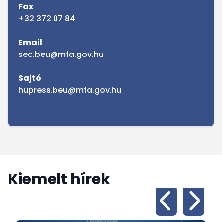
Fax
+32 372 07 84
Email
sec.beu@mfa.gov.hu
Sajtó
hupress.beu@mfa.gov.hu
Kiemelt hírek