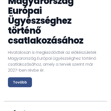
Magyarország
Európai
Ügyészséghez
történő
csatlakozásához
Hivatalosan is megkezdődtek az előkészületek
Magyarország Európai Ügyészséghez történő
csatlakozásához, amely a tervek szerint már
2027-ben révbe ér.
Tovább