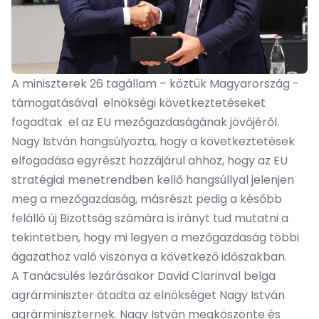
A miniszterek 26 tagállam – köztük Magyarország -
támogatásával elnökségi következtetéseket
fogadtak el az EU mezőgazdaságának jövőjéről.
Nagy István hangsúlyozta, hogy a következtetések
elfogadása egyrészt hozzájárul ahhoz, hogy az EU
stratégiai menetrendben kellő hangsúllyal jelenjen
meg a mezőgazdaság, másrészt pedig a később
felálló új Bizottság számára is irányt tud mutatni a
tekintetben, hogy mi legyen a mezőgazdaság többi
ágazathoz való viszonya a következő időszakban.
A Tanácsülés lezárásakor David Clarinval belga
agrárminiszter átadta az elnökséget Nagy István
agrárminiszternek. Nagy István megköszönte és