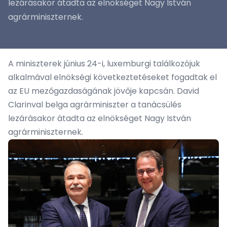
lezárásakor átadta az elnökséget Nagy István
agrárminiszternek.
A miniszterek június 24-i, luxemburgi találkozójuk
alkalmával elnökségi következtetéseket fogadtak el
az EU mezőgazdaságának jövője kapcsán. David
Clarinval belga agrárminiszter a tanácsülés
lezárásakor átadta az elnökséget Nagy István
agrárminiszternek.